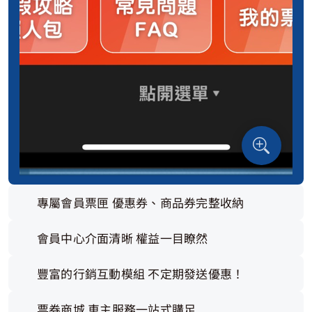
專屬會員票​匣 ​優惠券、​商品券​完整​收納​
會員​中心​介面​清晰​ ​權益​一​目瞭然​
豐富​的​行銷​互動模組 不定期發送優惠！
票​券商​城 ​車主服​務一​站​式​購足​