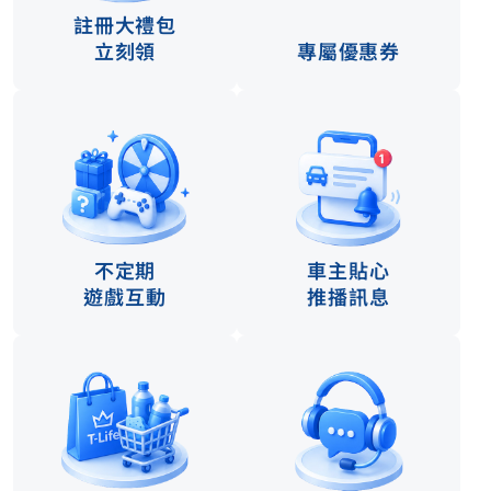
註冊大禮包
立刻領
專屬優惠券
不定期
車主貼心
遊戲互動
推播訊息