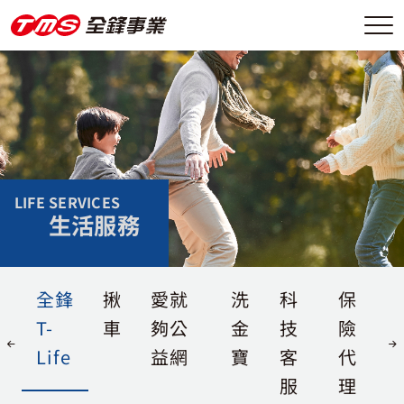
LIFE SERVICES
生活服務
全鋒
揪
愛就
洗
科
保
T-
車
夠公
金
技
險
Life
益網
寶
客
代
服
理