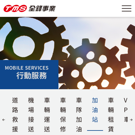
MOBILE SERVICES
行動服務
道
機
車
車
車
加
車
V-
路
場
輛
輛
隊
油
輛
PR
救
接
運
保
加
站
租
車
援
送
送
修
油
賃